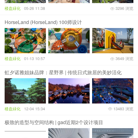
楼盘緑化
05-26 11:38
3296 浏览
HorseLand (HorseLand) 100师设计
楼盘緑化
01-13 10:57
3649 浏览
虹夕诺雅姐妹品牌：星野界 | 传统日式旅居的美妙活化
楼盘緑化
12-04 15:34
13483 浏览
极致的造型与空间结构 | gad近期2个设计项目