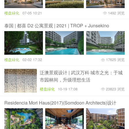
楼盘緑化
07-05 10:21
1492 浏览
泰国 | 都喜 D2 公寓景观 | 2021 | TROP + Junsekino
楼盘緑化
02-02 17:32
17625 浏览
泛澳景观设计 | 武汉万科·城市之光：于城
市园林间，升级理想生活
楼盘緑化
10-19 17:08
23823 浏览
Residencia Mori Haus(2017)(Somdoon Architects)设计