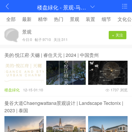
楼盘緑化 - 景观-马蹄室内设计论坛-序赞网
全部
最新
精华
热门
景观
装置
细节
文化公
景观
+ 关注
今日:0
帖子:9710
关注:311
美的·悦江府·天樾 | 睿住天元 | 2024 | 中国贵州
楼盘緑化
12-15 01:10
1737 浏览
曼谷大道Chaengwattana景观设计 | Landscape Tectonix |
2023 | 泰国