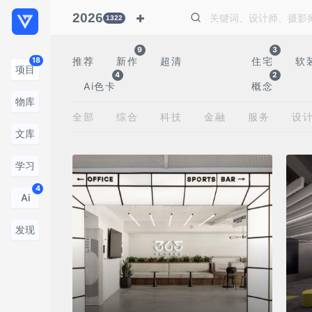
2026
1322
9
3
推荐
新作
超清
住宅
软
18
项目
4
2
Ai色卡
概念
物库
全部
综合
科技
金融
服务
设
文库
学习
4
Ai
发现