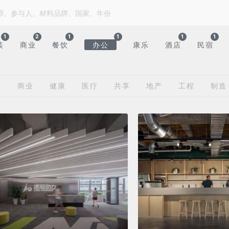
1
2
1
1
1
1
装
商业
餐饮
办公
康乐
酒店
民宿
计
商业
健康
医疗
共享
地产
工程
制造