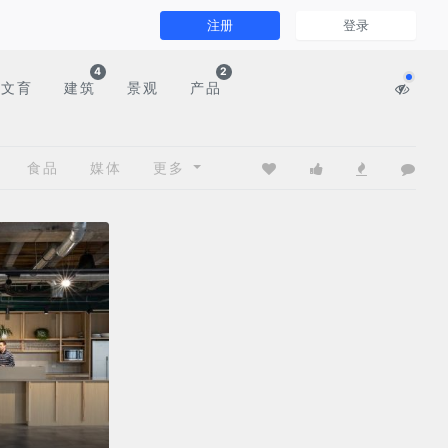
注册
登录
4
2
文育
建筑
景观
产品
食品
媒体
更多