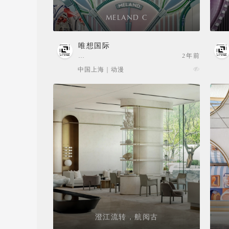
MELAND C
唯想国际
…
2年前
中国上海 | 动漫
澄江流转，航阅古