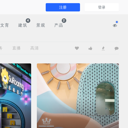
注册
登录
4
2
文育
建筑
景观
产品
务
直播
高清