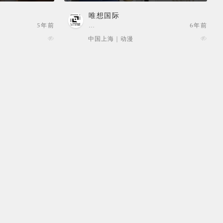
唯想国际
5年前
…
6年前
中国上海 | 动漫