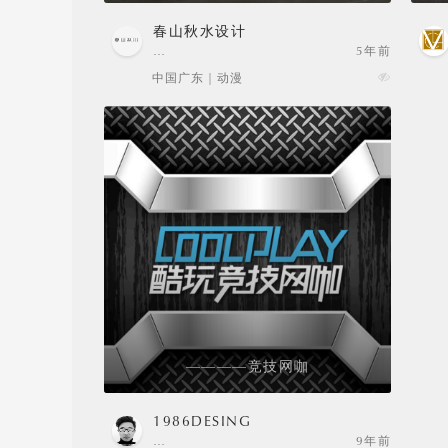
春山秋水设计
…
5年前
中国广东 | 动漫
————竞技网咖
1986DESING
…
9年前