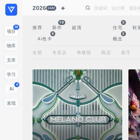
2026
1322
10
3
推荐
新作
超清
住宅
软
18
项目
4
2
Ai色卡
概念
物库
全部
专卖店
售楼部
商店
展厅
文库
学习
4
Ai
发现