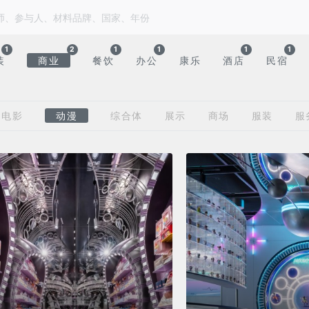
1
2
1
1
1
1
装
商业
餐饮
办公
康乐
酒店
民宿
电影
动漫
综合体
展示
商场
服装
服