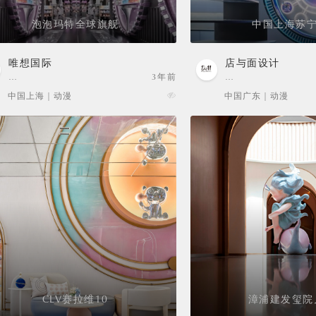
泡泡玛特全球旗舰
中国上海苏宁
唯想国际
店与面设计
…
3年前
…
中国上海 | 动漫
中国广东 | 动漫
CLV赛拉维10
漳浦建发玺院