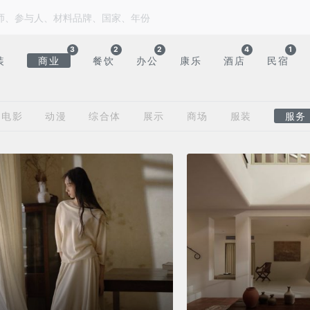
3
2
2
4
1
装
商业
餐饮
办公
康乐
酒店
民宿
电影
动漫
综合体
展示
商场
服装
服务