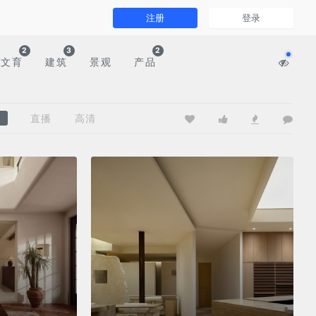
注册
登录
2
3
2
文育
建筑
景观
产品
直播
高清