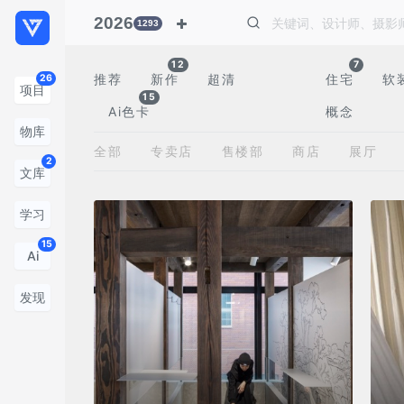
2026
1293
12
7
推荐
新作
超清
住宅
软
26
项目
15
Ai色卡
概念
物库
全部
专卖店
售楼部
商店
展厅
2
文库
学习
15
Ai
发现