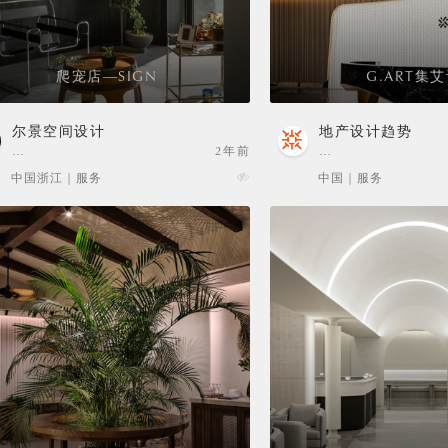
爬宠店—SIGN
G.ART集
尔景空间设计
地产设计趋势
…
2年前
…
中国浙江 | 服务
中国 | 服务