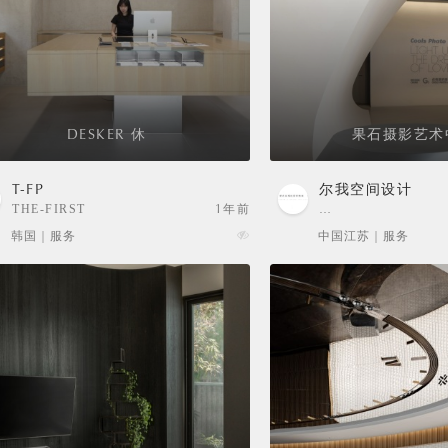
DESKER 休
果石摄影艺术
T-FP
尔我空间设计
THE-FIRST
1年前
…
PENGUIN
韩国 | 服务
中国江苏 | 服务