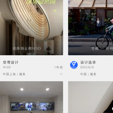
招商翎云阁WSD
笠檐 — 花
世尊设计
设计选录
WSD
1年前
DESIGN
SELECTION
中国上海 | 服务
中国 | 服务