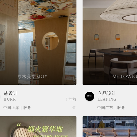
原木美学×DIY
MF TOWN
赫设计
立品设计
HURR
1年前
LEAPING
CREATIVE
中国上海 | 服务
中国广东 | 服务