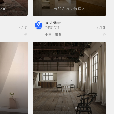
区的
自然之内，触感之
设计选录
3月前
DESIGN
6月前
SELECTION
中国 | 服务
P
一方IN FRA