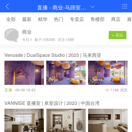
直播 - 商业-马蹄室内设计论坛-序赞网
全部
最新
精华
热门
专卖店
售楼部
商店
展
商业
+ 关注
今日:1
帖子:106395
关注:1089
Venusde | DualSpace Studio | 2023 | 马来西亚
直播
06-08 16:43
1156 浏览
VANNISE 直播室 | 阜室设计 | 2023 | 中国台湾