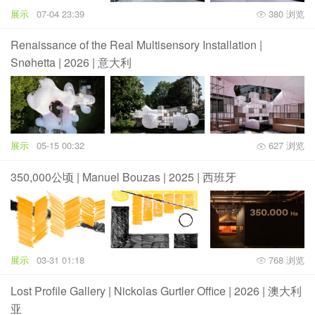
展示
07-04 23:39
380 浏览
Renaissance of the Real Multisensory Installation |
Snøhetta | 2026 | 意大利
展示
05-15 00:32
627 浏览
350,000公顷 | Manuel Bouzas | 2025 | 西班牙
展示
03-31 01:18
768 浏览
Lost Profile Gallery | Nickolas Gurtler Office | 2026 | 澳大利
亚