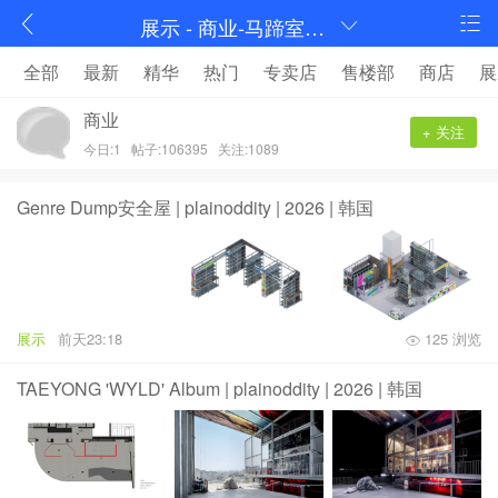
展示 - 商业-马蹄室内设计论坛-序赞网
全部
最新
精华
热门
专卖店
售楼部
商店
展
商业
+ 关注
今日:1
帖子:106395
关注:1089
Genre Dump安全屋 | plainoddity | 2026 | 韩国
展示
前天23:18
125 浏览
TAEYONG 'WYLD' Album | plainoddity | 2026 | 韩国