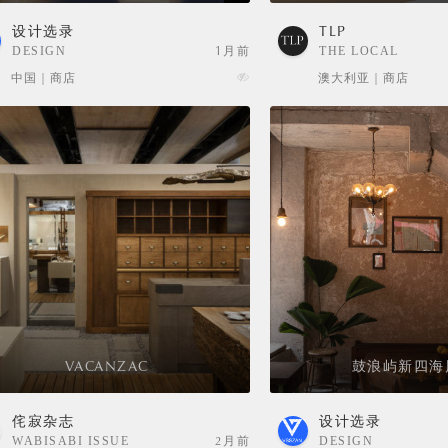
设计选录
TLP
DESIGN
1月前
THE LOCAL
SELECTION
PROJECT
中国 | 商店
澳大利亚 | 商店
VACANZAC
鼓浪屿新四海
侘寂杂志
设计选录
WABISABI ISSUE
2月前
DESIGN