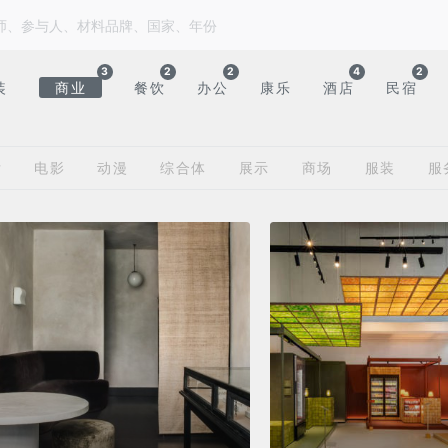
3
2
2
4
2
装
商业
餐饮
办公
康乐
酒店
民宿
厅
电影
动漫
综合体
展示
商场
服装
服