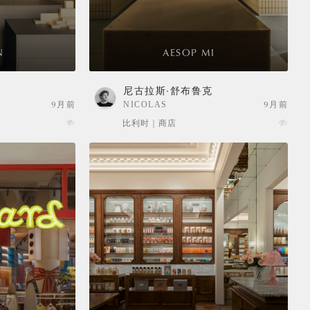
N
AESOP MI
克
尼古拉斯·舒布鲁克
9月前
NICOLAS
9月前
SCHUYBROEK
比利时 | 商店