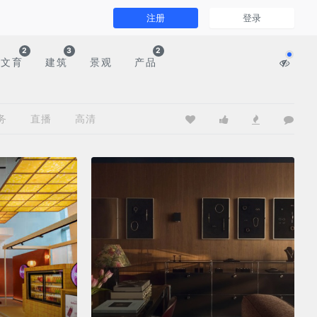
注册
登录
2
3
2
文育
建筑
景观
产品
务
直播
高清