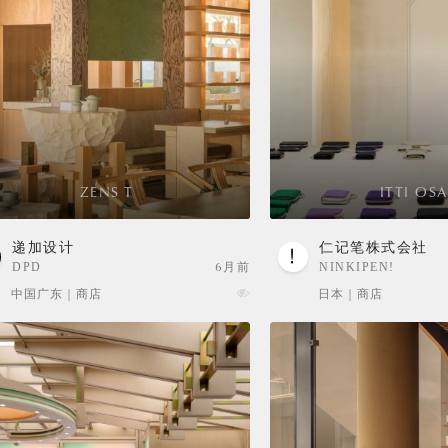
​ZENS T
ITTI OSA
递加设计
仁记笔株式会社
DPD
6月前
NINKIPEN!
中国广东 | 商店
日本 | 商店