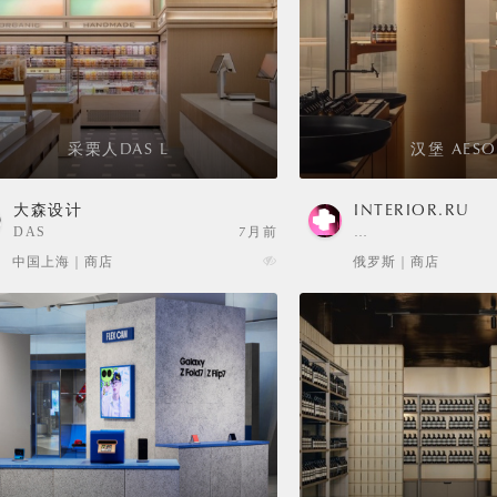
采栗人DAS L
汉堡 AESO
大森设计
INTERIOR.RU
DAS
7月前
…
中国上海 | 商店
俄罗斯 | 商店