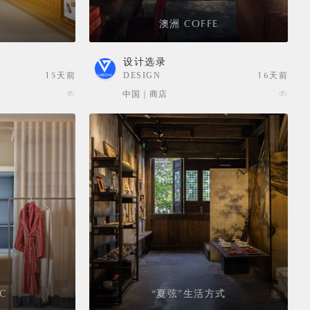
H
澳洲 COFFE
设计选录
15天前
DESIGN
16天前
SELECTION
中国 | 商店
C
“夏弦”生活方式