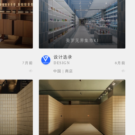
P
美罗无界集市KI
设计选录
7月前
DESIGN
8月前
SELECTION
中国 | 商店