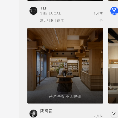
TLP
THE LOCAL
1月前
PROJECT
澳大利亚 | 商店
茅乃舍银座店隈研
隈研吾
…
2月前