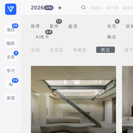
2026
1292
11
6
推荐
新作
超清
住宅
软
26
项目
24
Ai色卡
概念
物库
全部
专卖店
售楼部
商店
展
2
文库
学习
24
Ai
发现