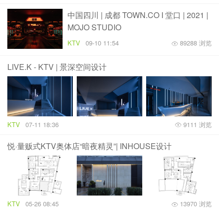
中国四川 | 成都 TOWN.CO I 堂口 | 2021 |
MOJO STUDIO
KTV
09-10 11:54
89288 浏览
LIVE.K - KTV | 景深空间设计
KTV
07-11 18:36
9111 浏览
悦·量贩式KTV奥体店“暗夜精灵”| INHOUSE设计
KTV
05-26 08:45
13970 浏览