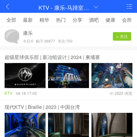
KTV - 康乐-马蹄室内设计论坛-序赞网
全部
最新
精华
热门
分享
酒吧
健康
会所
康乐
+ 关注
今日:0
帖子:36877
关注:750
超级星球俱乐部 | 新冶组设计 | 2024 | 柬埔寨
KTV
04-18 17:02
2522 浏览
现代KTV | Braille | 2023 | 中国台湾