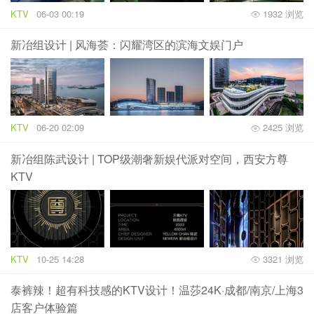
KTV
06-03 00:19
1932 浏览
新冶组设计 | 风海荟：闪耀湾区的滨海文娱门户
KTV
06-20 02:09
2425 浏览
新冶组陈武设计 | TOP级潮奢新娱代派对空间，西安方尊
KTV
KTV
10-25 14:28
3321 浏览
泰裤辣！超有科技感的KTV设计！温莎24K·成都/南京/上海3
店客户体验篇