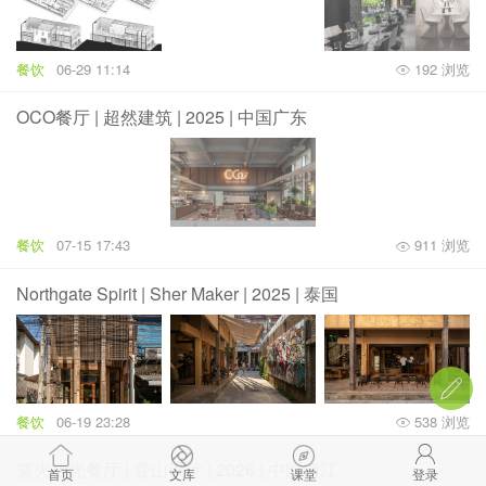
餐饮
06-29 11:14
192 浏览
OCO餐厅 | 超然建筑 | 2025 | 中国广东
餐饮
07-15 17:43
911 浏览
Northgate Spirit | Sher Maker | 2025 | 泰国
餐饮
06-19 23:28
538 浏览
篝火拾光餐厅 | 壹山设计 | 2026 | 中国浙江
首页
文库
课堂
登录