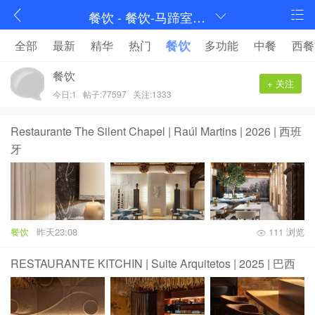
餐饮 - 餐饮-马蹄室内设计论坛-序赞网
餐饮
全部
最新
精华
热门
多功能
中餐
西餐
餐饮
+ 关注
今日:1
帖子:77597
关注:1333
Restaurante The Silent Chapel | Raúl Martins | 2026 | 西班
牙
餐饮
昨天23:08
111 浏览
RESTAURANTE KITCHIN | Suite Arquitetos | 2025 | 巴西