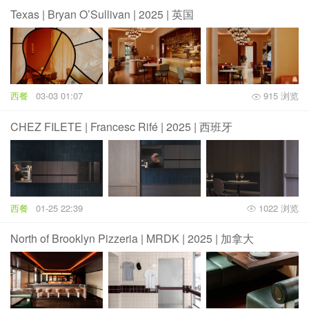
Texas | Bryan O’Sullivan | 2025 | 英国
西餐
03-03 01:07
915 浏览
CHEZ FILETE | Francesc Rifé | 2025 | 西班牙
西餐
01-25 22:39
1022 浏览
North of Brooklyn Pizzeria | MRDK | 2025 | 加拿大