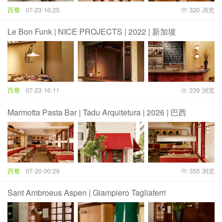
西餐
07-23 16:25
320 浏览
Le Bon Funk | NICE PROJECTS | 2022 | 新加坡
西餐
07-23 16:11
239 浏览
Marmotta Pasta Bar | Tadu Arquitetura | 2026 | 巴西
西餐
07-20 00:29
355 浏览
Sant Ambroeus Aspen | Giampiero Tagliaferri