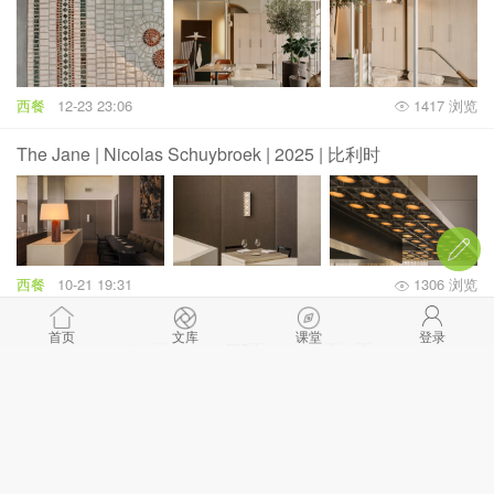
西餐
12-23 23:06
1417 浏览
The Jane | Nicolas Schuybroek | 2025 | 比利时
西餐
10-21 19:31
1306 浏览
首页
文库
课堂
登录
上一页
第2页
下一页
首页
|
登录
|
注册
© Comsenz Inc.