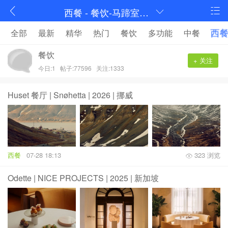
西餐 - 餐饮-马蹄室内设计论坛-序赞网
西
全部
最新
精华
热门
餐饮
多功能
中餐
餐饮
+ 关注
今日:1
帖子:77596
关注:1333
Huset 餐厅 | Snøhetta | 2026 | 挪威
西餐
07-28 18:13
323 浏览
Odette | NICE PROJECTS | 2025 | 新加坡