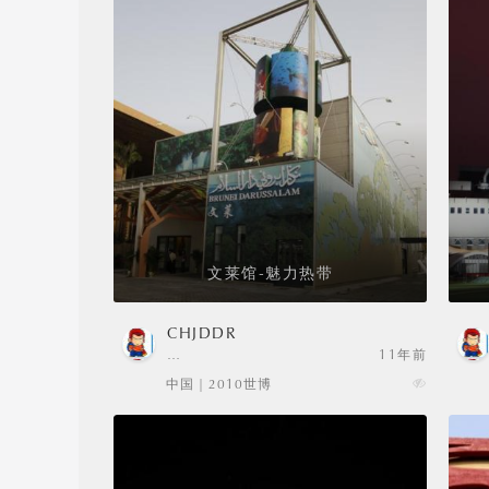
文莱馆-魅力热带
CHJDDR
…
11年前
中国 | 2010世博