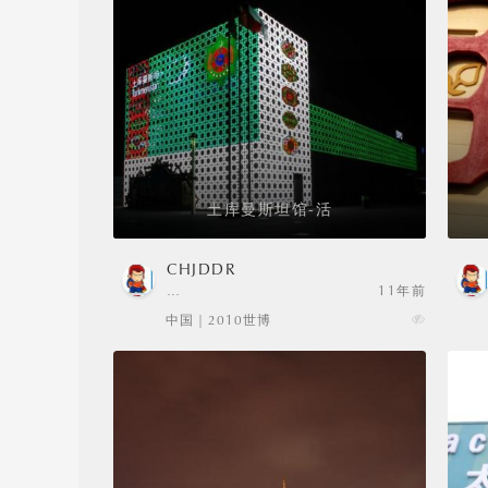
土库曼斯坦馆-活
CHJDDR
…
11年前
中国 | 2010世博