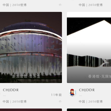
中国 | 2010世博
中国 | 2010世博
新加坡馆-音乐盒
香港馆-无限
CHJDDR
CHJDDR
…
11年前
…
中国 | 2010世博
中国 | 2010世博