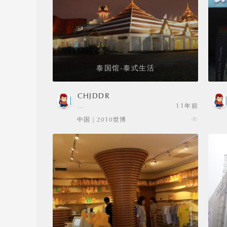
泰国馆-泰式生活
CHJDDR
…
11年前
中国 | 2010世博