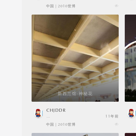
中国 | 2010世博
新西兰馆-神秘花
CHJDDR
…
11年前
中国 | 2010世博