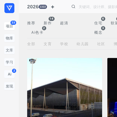
2026
1322
14
6
推荐
新作
超清
住宅
软
33
项目
2
3
Ai色卡
概念
物库
全部
文育
学校
幼儿园
社区
文库
学习
2
Ai
发现