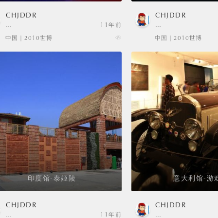
CHJDDR
CHJDDR
…
11年前
…
中国 | 2010世博
中国 | 2010世博
印度馆-泰姬陵
意大利馆-游
CHJDDR
CHJDDR
…
11年前
…