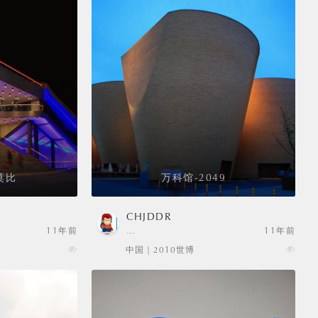
莫比
万科馆-2049
CHJDDR
11年前
…
11年前
中国 | 2010世博