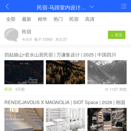
民宿-马蹄室内设计论坛-序赞网
全部
最新
精华
热门
民宿
高清
民宿
+ 关注
今日:0
帖子:12563
关注:27
四姑娘山•若水山居民宿 | 万谦集设计 | 2025 | 中国四川
民宿
3天前
1127 浏览
RENDEJAVOUS X MAGNOLIA | SIOT Space | 2026 | 韩国