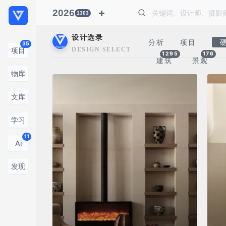
2026
1303
设计选录
分析
项目
35
DESIGN SELECTION
项目
1295
176
建筑
景观
物库
文库
学习
11
Ai
发现