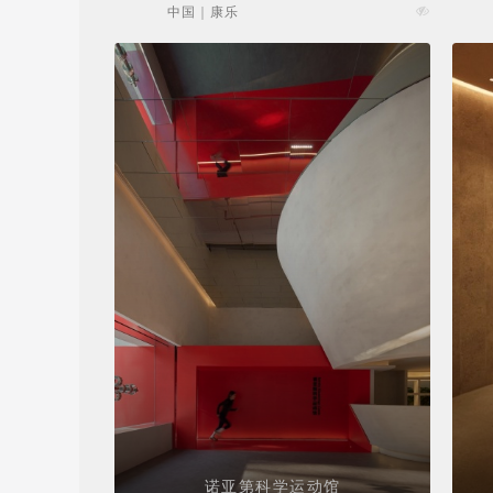
中国 | 康乐
诺亚第科学运动馆