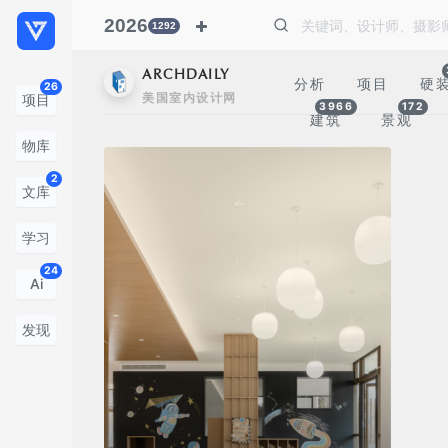
2026
1292
ARCHDAILY
分析
项目
硬
26
美国室内设计网
项目
3966
172
建筑
景观
物库
2
文库
学习
24
Ai
发现