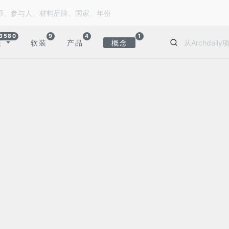
3580
9
4
1
装
软装
产品
概念