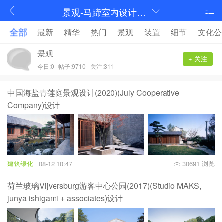
景观-马蹄室内设计论坛-序赞网
全部
最新
精华
热门
景观
装置
细节
文化公
景观
+ 关注
今日:0
帖子:9710
关注:311
中国海盐青莲庭景观设计(2020)(July Cooperative
Company)设计
建筑绿化
08-12 10:47
30691 浏览
荷兰玻璃Vijversburg游客中心公园(2017)(Studio MAKS,
junya ishigami + associates)设计