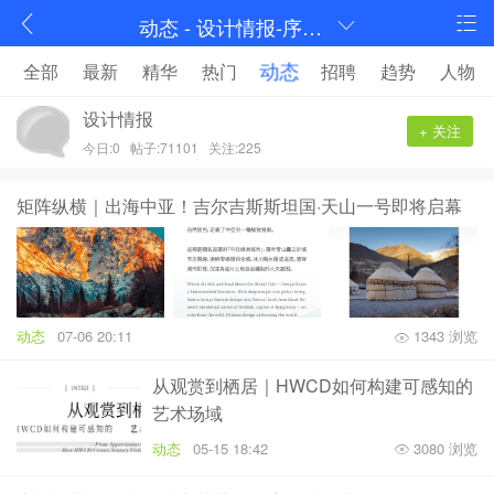
动态 - 设计情报-序赞网
动态
全部
最新
精华
热门
招聘
趋势
人物
设计情报
+ 关注
今日:0
帖子:71101
关注:225
矩阵纵横｜出海中亚！吉尔吉斯斯坦国·天山一号即将启幕
动态
07-06 20:11
1343 浏览
从观赏到栖居｜HWCD如何构建可感知的
艺术场域
动态
05-15 18:42
3080 浏览