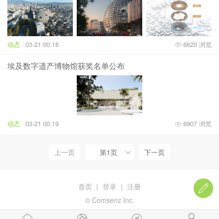
动态
03-21 00:18
6620 浏览
埃及数字遗产博物馆获奖名单公布
动态
03-21 00:19
6907 浏览
上一页
第1页
下一页
首页
|
登录
|
注册
© Comsenz Inc.