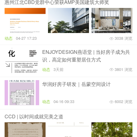
惠州江北CBD党群中心荣获AMP美国建筑大师奖
动态
04-27 17:23
3038 浏览
ENJOYDESIGN燕语堂 | 当好房子成为共
识，高定如何重塑居住方式
动态
3天前
3801 浏览
华润好房子研发｜岳蒙空间设计
动态
04-16 09:33
6002 浏览
CCD | 以时间成就完美之道