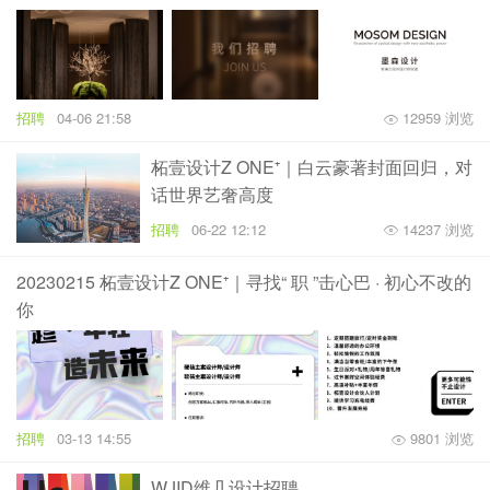
招聘
04-06 21:58
12959 浏览
柘壹设计Z ONE⁺｜白云豪著封面回归，对
话世界艺奢高度
招聘
06-22 12:12
14237 浏览
20230215 柘壹设计Z ONE⁺｜寻找“ 职 ”击心巴 · 初心不改的
你
招聘
03-13 14:55
9801 浏览
WJID维几设计招聘