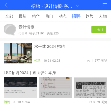
招聘 - 设计情报-序赞网
招聘
全部
最新
精华
热门
动态
趋势
人物
设计情报
+ 关注
今日:0
帖子:71101
关注:225
水平线 2024 招聘
招聘
10-31 02:28
11677 浏览
LSD招聘2024丨直面设计本身
招聘
03-13 10:54
8079 浏览