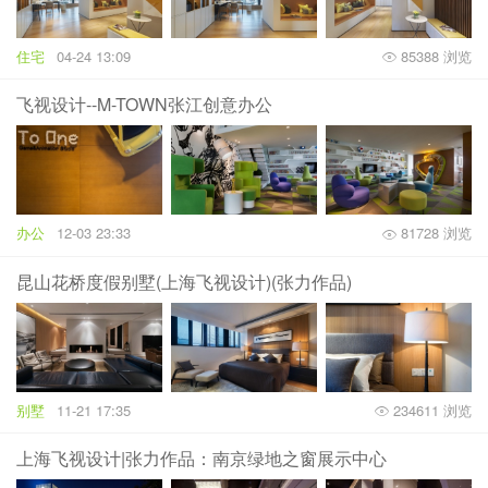
住宅
04-24 13:09
85388 浏览
飞视设计--M-TOWN张江创意办公
办公
12-03 23:33
81728 浏览
昆山花桥度假别墅(上海飞视设计)(张力作品)
别墅
11-21 17:35
234611 浏览
上海飞视设计|张力作品：南京绿地之窗展示中心