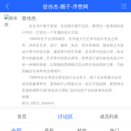
曾传杰-圈子-序赞网
曾传杰
在生活中善于发现，在实践中善于总结，整理出一套系统的设
计学问，打造出一个专属的设计王国。
1968年生于台湾高雄市，长年致力于艺术与设计专业之研
究，并跨足艺术、设计、建筑、风水、音乐等领域。朋友称之为是
设计界中的音乐家，建筑界中的艺术家，音乐界中的设计师，风水
界中的建筑师，艺术界中的风水师等。跨界设计成为曾传杰设计中
的一种独特风格，以智能的思维模式及运用天地自然的力量，巧妙
的融合在各种专业领域中。
1996年在台湾成立班堤设计企业至今，除了在业界建立起优
良的形象商誉外，更协助不少商家企业，创立市场品牌，新思维与
宏观的视野引领”班堤设计团队”迈向创意产业的多角化经营。
收藏
积分: 0群主:
idadmin
讨论区
首页
成员列表
全部
最新
精华
热门