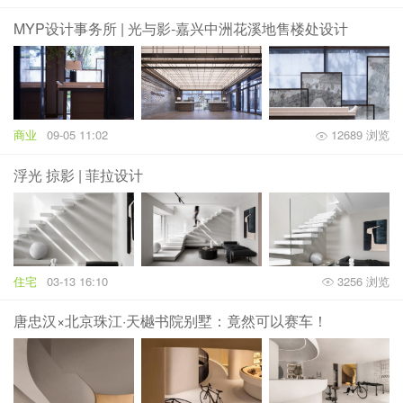
MYP设计事务所 | 光与影-嘉兴中洲花溪地售楼处设计
商业
09-05 11:02
12689 浏览
浮光 掠影 | 菲拉设计
住宅
03-13 16:10
3256 浏览
唐忠汉×北京珠江·天樾书院别墅：竟然可以赛车！