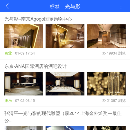
标签 - 光与影
光与影--南京Agogo国际购物中心
商业
01-09 17:54
19934 浏览
东京-ANA国际酒店的酒吧设计
康乐
07-02 03:15
21367 浏览
张清平—光与影的现代雕塑（获2014上海金外滩奖—最佳
公...