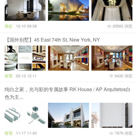
办公
12-10 09:38
29563 浏览
【国外别墅】45 East 74th St, New York, NY
住宅
05-13 12:11
9435 浏览
纯白之家，光与影的专属故事 RK House / AP Arquitetos白
色为主...
住宅
11-17 11:43
7879 浏览