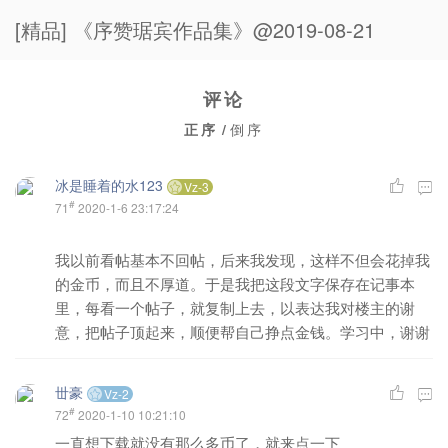
[精品] 《序赞琚宾作品集》@2019-08-21
评论
正序
/
倒序
冰是睡着的水123
Vz-3
#
71
2020-1-6 23:17:24
我以前看帖基本不回帖，后来我发现，这样不但会花掉我
的金币，而且不厚道。于是我把这段文字保存在记事本
里，每看一个帖子，就复制上去，以表达我对楼主的谢
意，把帖子顶起来，顺便帮自己挣点金钱。学习中，谢谢
丗豪
Vz-2
#
72
2020-1-10 10:21:10
一直想下载就没有那么多币了，就来点一下