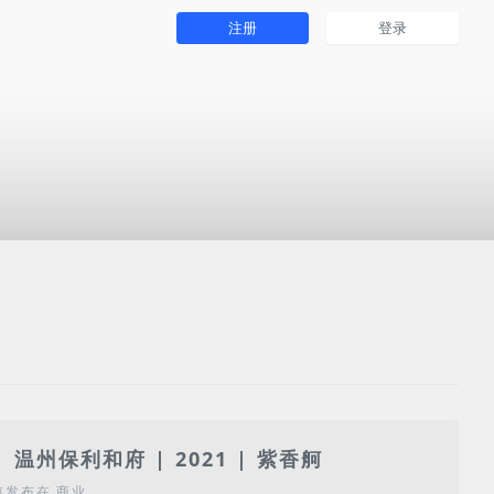
注册
登录
 温州保利和府 | 2021 | 紫香舸
前
发布在
商业