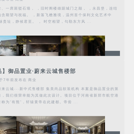
耸、一席斑驳石墙， ，旧时阁楼雄踞城门之颠， ，永昌堡，连结
饱含期望与祝福。 ，新落飞檐雅境，温州首个保利文化艺术中
脉贵址，静候君至。 ， 时空相望，勾勒东方风 ...
预览图片
品】御品置业·蔚来云城售楼部
于7年前
发布在
商业
来云城---新中式售楼部 集美尚品软装机构 本案是御品置业的第
目，我们很荣幸能为其做此次设计。项目位于河南省新郑市航空港
称为"有熊"，轩辕黄帝在此建都。帝喾 ...
预览图片