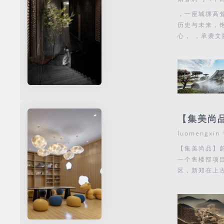
，一座城堞高
历史与未来，
心， ，承袭文
【集美尚
luomengxin
【集美尚品】蔚
一个售楼部项
区，新郑在上古