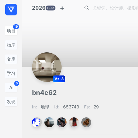
2026
1322
19
项目
物库
文库
学习
Vz-8
5
Ai
bn4e62
发现
In:
地球
Id:
653743
Fs:
29