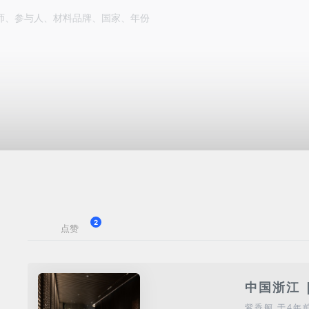
2
点赞
中国浙江 |
紫香舸
于4年