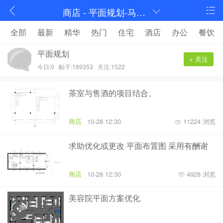
商店 - 平面规划-马蹄室内设计论坛-序赞网
全部
最新
精华
热门
住宅
酒店
办公
餐饮
平面规划
+ 关注
今日:0
帖子:189353
关注:1522
茶室与售酒的项目结合。
商店
10-28 12:30
11224 浏览
求助优化或更改 平面布置图 采用有酬谢
商店
10-28 12:30
4928 浏览
美容院平面方案优化