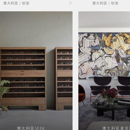
澳大利亚 | 软装
澳大利亚 | 软装
澳大利亚SEEK
澳大利亚麦克