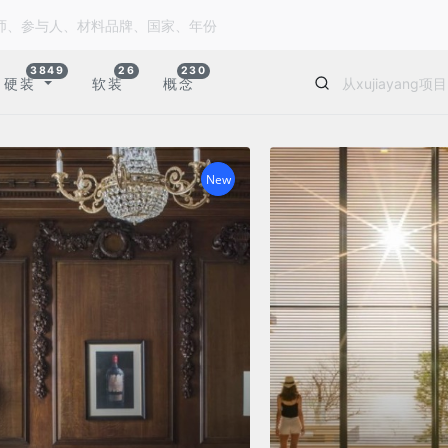
3849
26
230
硬装
软装
概念
New