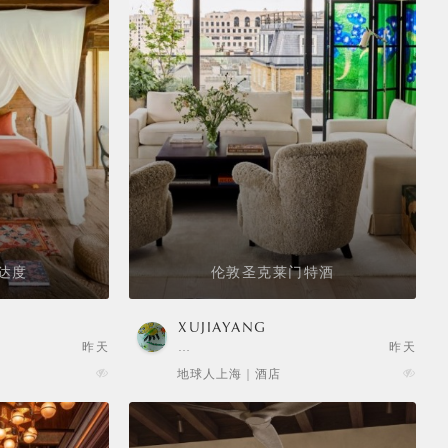
达度
伦敦圣克莱门特酒
XUJIAYANG
昨天
…
昨天
地球人上海 | 酒店