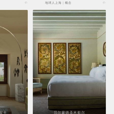
地球人上海 | 概念
安卡
贝尔蒙德圣米歇尔