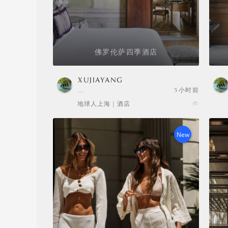
佛罗伦萨四季酒店
XUJIAYANG
…
5小时前
地球人上海 | 酒店
New