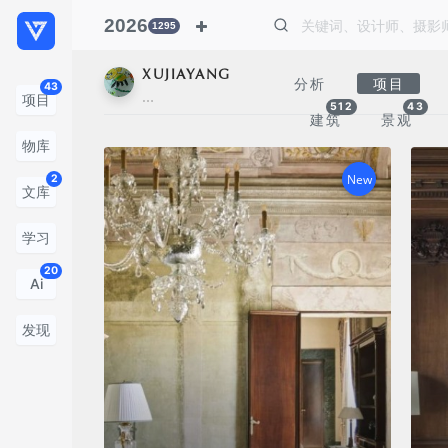
2026
1295
XUJIAYANG
分析
项目
43
…
项目
512
43
建筑
景观
物库
New
2
文库
学习
20
Ai
发现