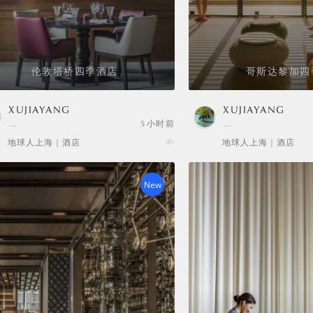
伦敦塔桥四季酒店
哥斯达黎加四
XUJIAYANG
XUJIAYANG
…
5小时前
…
地球人上海 | 酒店
地球人上海 | 酒店
New