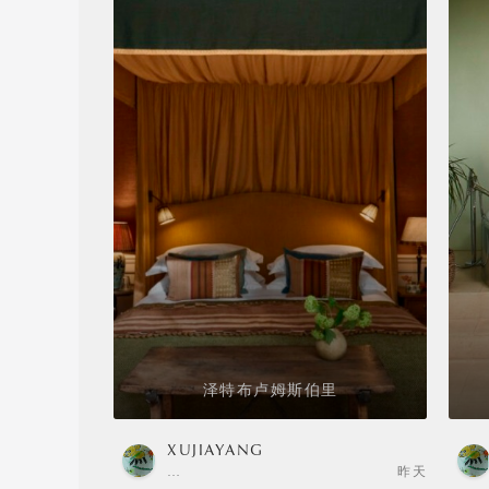
泽特布卢姆斯伯里
XUJIAYANG
…
昨天