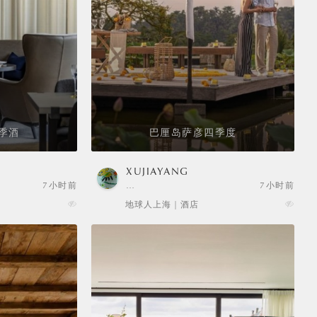
季酒
巴厘岛萨彦四季度
XUJIAYANG
7小时前
…
7小时前
地球人上海 | 酒店