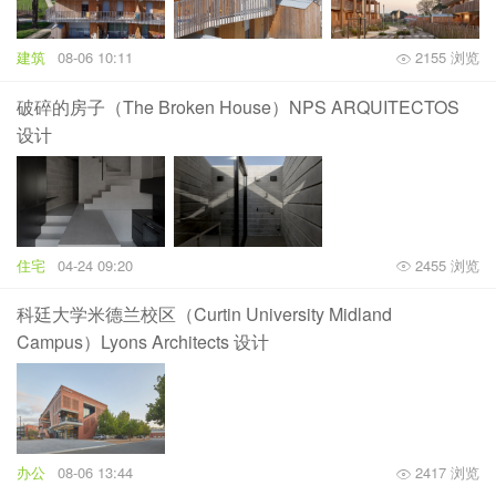
建筑
08-06 10:11
2155 浏览
破碎的房子（The Broken House）NPS ARQUITECTOS
设计
住宅
04-24 09:20
2455 浏览
科廷大学米德兰校区（Curtin University Midland
Campus）Lyons Architects 设计
办公
08-06 13:44
2417 浏览