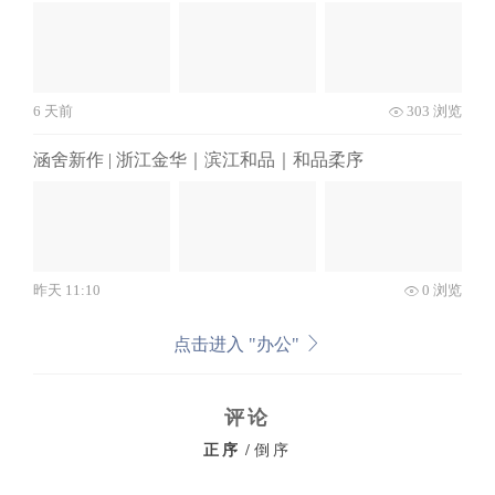
6 天前
303 浏览
涵舍新作 | 浙江金华｜滨江和品｜和品柔序
昨天 11:10
0 浏览
点击进入 "办公"
评论
正序
/
倒序