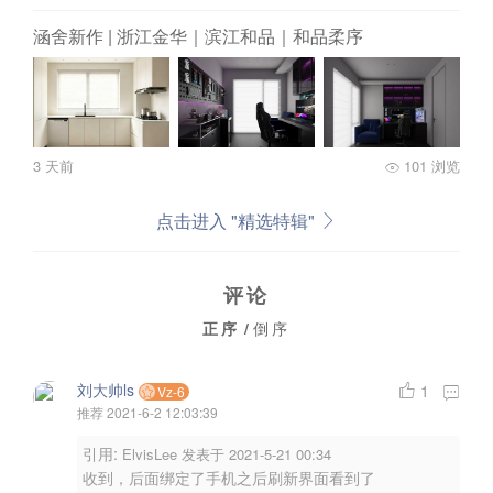
涵舍新作 | 浙江金华｜滨江和品｜和品柔序
3 天前
101 浏览
点击进入 "精选特辑"
评论
正序
/
倒序
刘大帅ls
1
Vz-6
推荐
2021-6-2 12:03:39
引用:
ElvisLee 发表于 2021-5-21 00:34
收到，后面绑定了手机之后刷新界面看到了