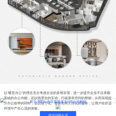
以“暖意办公”的理念充分考虑企业的多维呈现，进一步提升企业不仅承载
基础的办公功能，还以情景化的互动，打破原有空间的禁锢，从而实现提
88%
剩下
内容需要成为VIP会员解锁
升办公效率的同时，更以细节化、整体化和人性化的服务，让用户在舒适
环境中产生心流的体验。
成为VIP会员