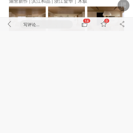
涵舍新作 | 滨江和品 | 浙江金华｜木叙
14
0
写评论...
6 天前
303 浏览
涵舍新作 | 浙江金华｜滨江和品｜和品柔序
昨天 11:10
101 浏览
点击进入 "办公"
评论
正序
/
倒序