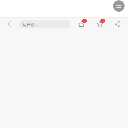
2
0
写评论...
看全部
1
2
浏览 2695
回复 1
室内设计
产品设计
家具设计
建筑设计
相关帖子
返璞归真丨致隐退时光的温柔之歌