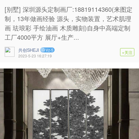
[别墅] 深圳源头定制画厂:18819114360(来图定
制，13年做画经验 源头，实物装置，艺术肌理
画 珐琅彩 手绘油画 木质雕刻)自身中高端定制
工厂4000平方 展厅+生产...
共创SHEJI
Vz-5
+关注
2023-5-23 16:27:19