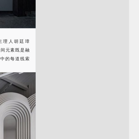
主理人胡廷璋
空间元素既是融
间中的每道线索