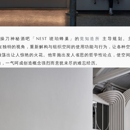
由曾操刀神秘酒吧「NEST 琥珀蜂巢」的
觉知造所
主导规划。
长站在独特的视角，重新解构与组织空间的使用功能与行为，让各种
激荡出让人惊艳的火花。他常抛出发人省思的哲学性论点，使空
轴，一气呵成创造概念强烈而意犹未尽的难忘经历。