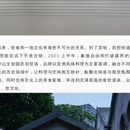
以来，饮食和一地文化有着密不可分的关系。到了异地，若想快
理面尝试下手准没错。2023 上半年，象徵自由和打破疆界的
华山文创园区初登场，品牌以亚洲风格料理为主要基调，融合不
生的历史场域中，让料理与空间相互映衬，酝酿出味道与视觉氛
验。同时也将舌尖上的美食宴飨，串连到充满底蕴的食饮漫谈，
史、饮文化。