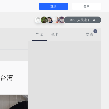
注册
登录
338 人关注了 TA
5
导读
色卡
交流
中国台湾