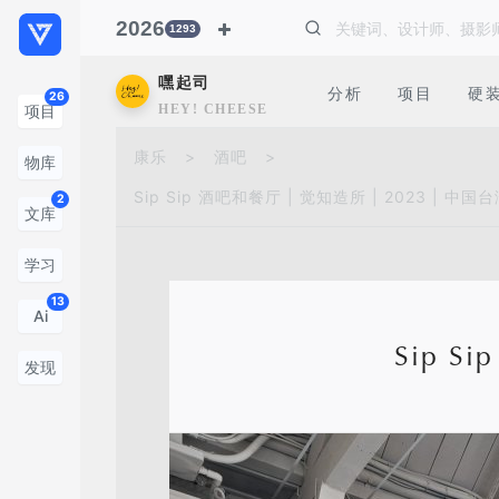
2026
1293
嘿起司
分析
项目
硬
26
HEY! CHEESE
项目
康乐
>
酒吧
>
物库
Sip Sip 酒吧和餐厅 | 觉知造所 | 2023 | 中国
2
文库
学习
13
Ai
Sip S
发现