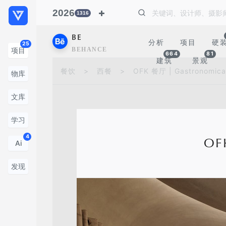
2026
1316
BE
分析
项目
硬
25
BEHANCE
项目
664
81
建筑
景观
餐饮
>
西餐
>
OFK 餐厅 | Gastronomica
物库
文库
学习
4
OF
Ai
发现