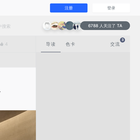
注册
登录
6788 人关注了 TA
3
4
导读
色卡
交流
及