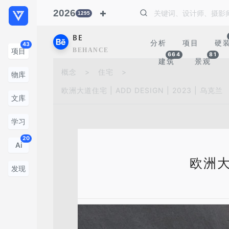
2026
1295
BE
分析
项目
硬
43
BEHANCE
项目
664
81
建筑
景观
概念
>
住宅
>
物库
欧洲大道住宅 | ADD DESIGN | 2023 | 乌克兰
文库
学习
20
Ai
欧洲大道
发现