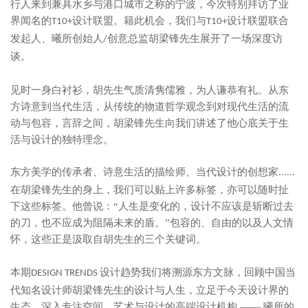
行人来到兼具水乡与港口城市之称的宁波，今次特别拜访了业
界闻名的
设计联盟。籍此机会，我们与
设计联盟联合
T10+
T10+
发起人、曦所创始人
创意总监胡梁锋先生展开了一场深度访
/
谈。
见时一身白衬衫，胡先生气质清隽儒雅，为人谦恭有礼。从东
方诗意到当代生活，从传统的物道哲学观念到对现代生活的流
动与包容，言辞之间，胡梁锋先生向我们讲述了他心底关于生
活与设计的独特理念。
东方美学的传承者、诗意生活的描绘师、当代设计的创想家
......
在胡梁锋先生的身上，我们可以贴上许多标签，亦可以随时扯
下这些标签。他曾说：“人生是变化的，设计不应该是斩断过去
的刀，也不应成为阻隔未来的盾。”包容的、自由的以及人文情
怀，这些正是汲取自胡先生的三个关键词。
本期
设计趋势我们将溯源东方文脉，回顾中国当
DESIGN TRENDS
代知名设计师胡梁锋先生的设计与人生，立足于今天设计界的
生态，深入专注空间、艺术与设计的高端设计机构 —— 曦所的