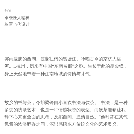
# 01
承袭匠人精神
叙写当代设计
雾雨朦胧的西湖、波澜壮阔的钱塘江、吟唱古今的京杭大运
河
杭州，历来有中国“东南名郡”之称。生长于此的胡梁锋，
......
身上天然地带着一种江南地域的诗情与才气。
故乡的书与茶，令胡梁锋自小喜欢书法与饮茶。
“书法，是一种
多变的线条艺术，也是一种情感状态的表达。而饮茶能够让我
静下心来更全面的思考，反躬自问、厘清自己。”他时常在茶气
氤氲的浓淡醇香之间，深思感悟东方传统文化的艺术奥义。