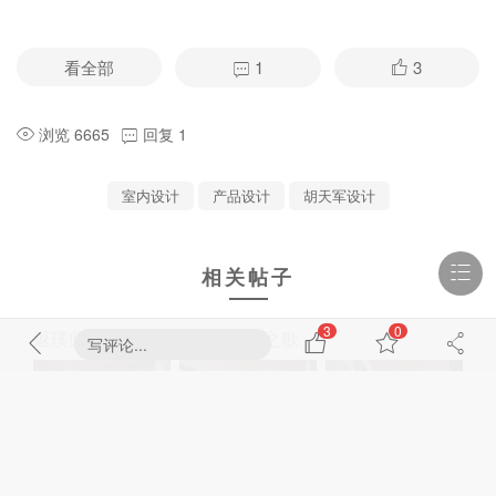
看全部
1
3
浏览 6665
回复 1
室内设计
产品设计
胡天军设计
相关帖子
3
0
返璞归真丨致隐退时光的温柔之歌
写评论...
2026-7-27 09:49
1110 浏览