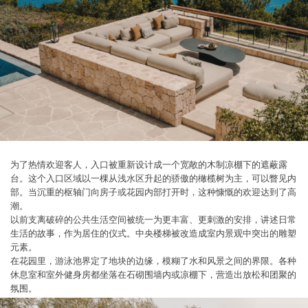
为了热情欢迎客人，入口被重新设计成一个宽敞的木制凉棚下的遮蔽露
台。这个入口区域以一棵从浅水区升起的骄傲的橄榄树为主，可以瞥见内
部。当沉重的枢轴门向房子或花园内部打开时，这种慷慨的欢迎达到了高
潮。
以前支离破碎的公共生活空间被统一为更丰富、更刺激的安排，讲述日常
生活的故事，作为居住的仪式。中央楼梯被改造成室内景观中突出的雕塑
元素。
在花园里，游泳池界定了地块的边缘，模糊了水和风景之间的界限。各种
休息室和室外健身房都坐落在石砌围墙内或凉棚下，营造出放松和团聚的
氛围。