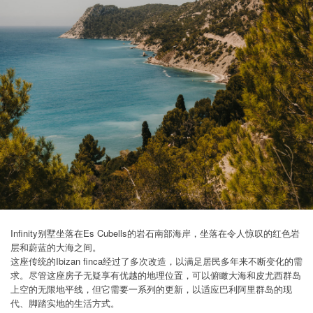
Infinity别墅坐落在Es Cubells的岩石南部海岸，坐落在令人惊叹的红色岩
层和蔚蓝的大海之间。
这座传统的Ibizan finca经过了多次改造，以满足居民多年来不断变化的需
求。尽管这座房子无疑享有优越的地理位置，可以俯瞰大海和皮尤西群岛
上空的无限地平线，但它需要一系列的更新，以适应巴利阿里群岛的现
代、脚踏实地的生活方式。