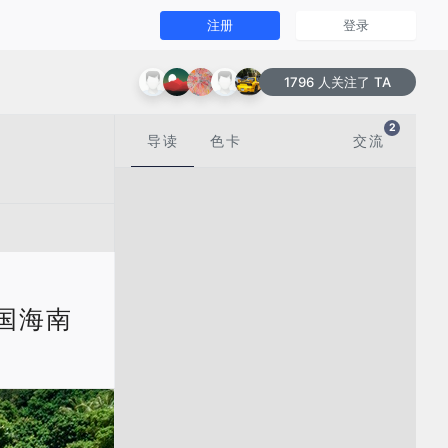
注册
登录
1796 人关注了 TA
2
导读
色卡
交流
中国海南