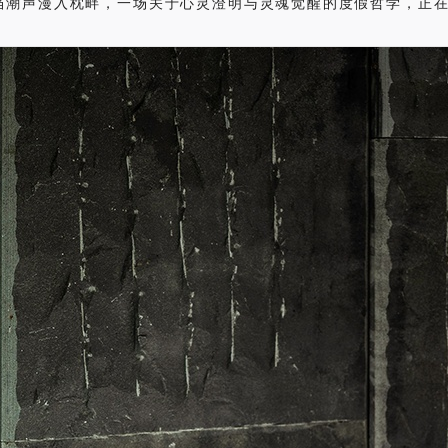
当潮声漫入枕畔，一场关于心灵澄明与灵魂觉醒的度假哲学，正