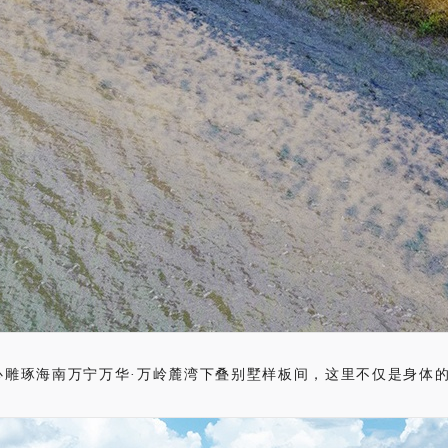
心雕琢海南万宁万华·万岭麓湾下叠别墅样板间，这里不仅是身体