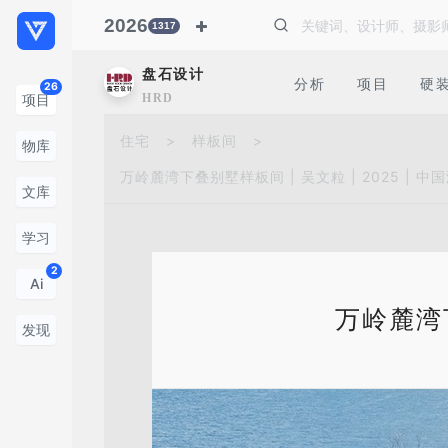
2026
1317
盘石设计
分析
项目
硬
26
HRD
项目
住宅
>
样板间
>
物库
万岭麓湾下叠别墅样板间 | 吴文粒 | 2025 | 中
文库
学习
2
Ai
万岭麓湾下
发现