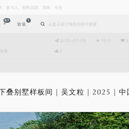
97
1
装
软装
2025-07-09
1515
8
国海南
2
叠别墅样板间 | 吴文粒 | 2025 | 