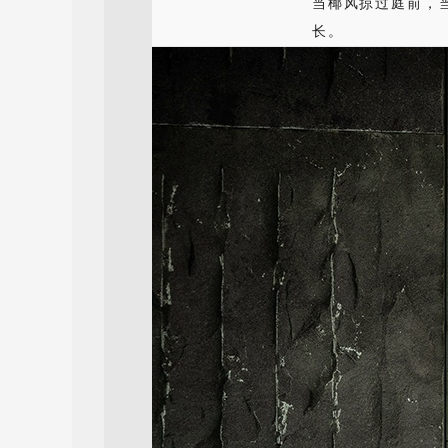
当椰风掠过庭前，
长。