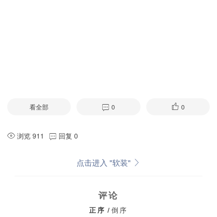
看全部
0
0
浏览 911
回复 0
点击进入 "软装"
评论
正序
/
倒序