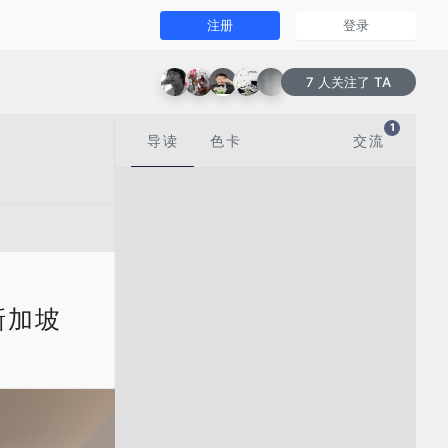
注册
登录
7 人关注了 TA
1
导读
色卡
交流
| 新加坡