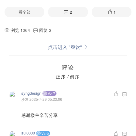
看全部
2
1
浏览 1264
回复 2
点击进入 "餐饮"
评论
正序
/
倒序
syhgdesign
Vz-7
沙发
2025-7-29 05:23:06
感谢楼主辛苦分享
sui0000
Vz-5