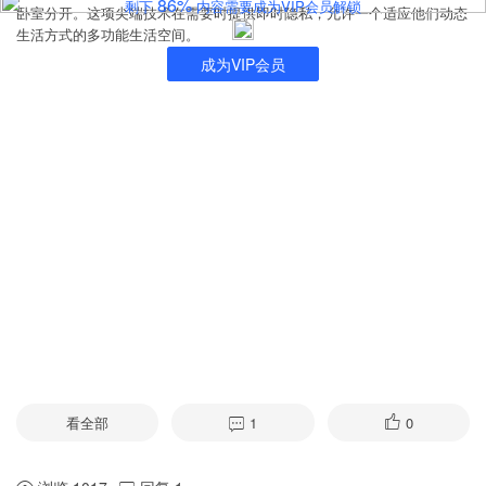
86%
剩下
内容需要成为VIP会员解锁
卧室分开。这项尖端技术在需要时提供即时隐私，允许一个适应他们动态
生活方式的多功能生活空间。
成为VIP会员
看全部
1
0