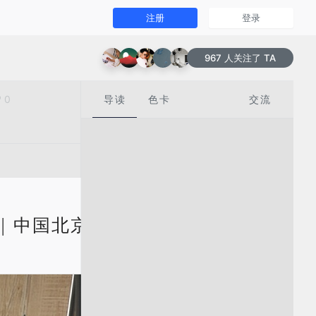
注册
登录
967 人关注了 TA
0
导读
色卡
交流
 | 中国北京