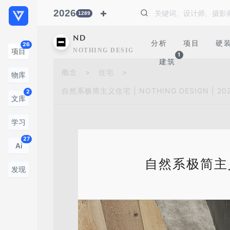
2026
1289
ND
分析
项目
硬
26
NOTHING DESIGN
项目
1
建筑
概念
>
住宅
>
物库
自然系极简主义住宅 | NOTHING DESIGN | 20
2
文库
学习
27
Ai
自然系极简主义住
发现