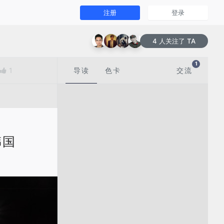
注册
登录
4 人关注了 TA
1
1
导读
色卡
交流
 韩国