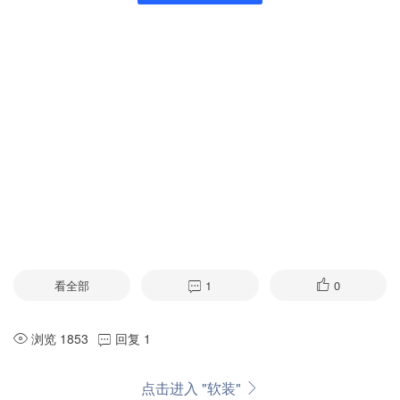
看全部
1
0
浏览 1853
回复 1
点击进入 "软装"