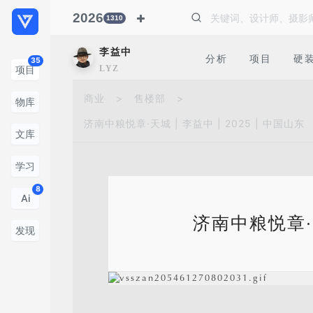
2026
1310
李益中
分析
项目
硬
35
LYZ
项目
商业
>
售楼部
>
物库
济南中粮悦章·天城 | 李益中 | 2025 | 中国山东
文库
学习
8
Ai
济南中粮悦章·天
发现