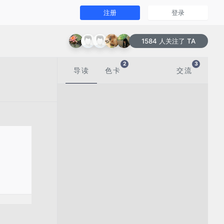
注册
登录
1584 人关注了 TA
2
3
导读
色卡
交流