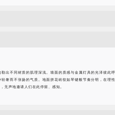
勾勒出不同材质的肌理深浅。墙面的质感与金属灯具的光泽彼此
种轻奢而不张扬的气质。地面拼花砖纹如琴键般节奏分明，在理
感，无声地邀请人们在此停留、感知。