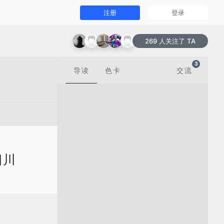
注册
登录
269 人关注了 TA
3
导读
色卡
交流
四川