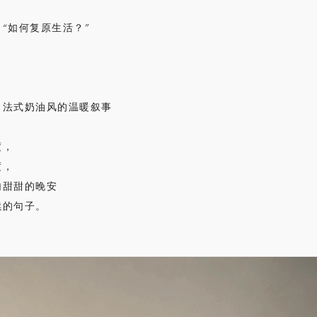
“如何复原生活？”
88㎡：法式奶油风的温暖叙事
度，
度，
句甜甜的晚安
续的句子。