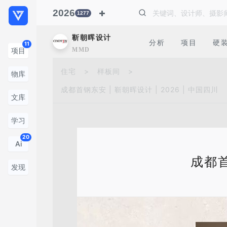
2026
1277
靳朝晖设计
分析
项目
硬
11
MMD
项目
住宅
>
样板间
>
物库
成都首钢东安 | 靳朝晖设计 | 2026 | 中国四川
文库
学习
20
Ai
成都首
发现