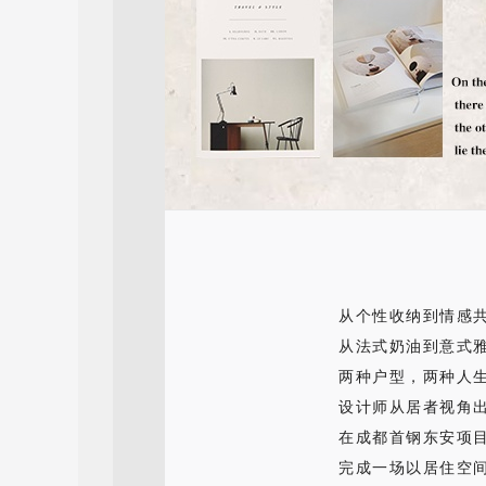
从个性收纳到情感
从法式奶油到意式
两种户型，两种人
设计师从居者视角出
在成都首钢东安项
完成一场以居住空