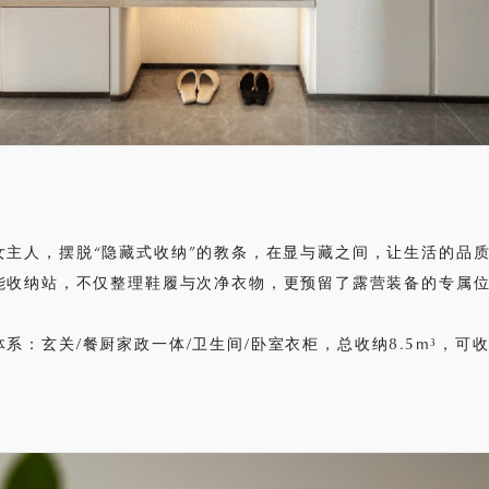
女主人，摆脱“隐藏式收纳”的教条，在显与藏之间，让生活的品
能收纳站，不仅整理鞋履与次净衣物，更预留了露营装备的专属
系：玄关/餐厨家政一体/卫生间/卧室衣柜，总收纳8.5m³，可收纳