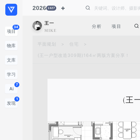
2026
1327
王一
分析
项目
34
MIKE
项目
平面规划
>
住宅
>
物库
(王一户型改造309期)164㎡两版方案分享！
文库
学习
7
Ai
(王
1
发现