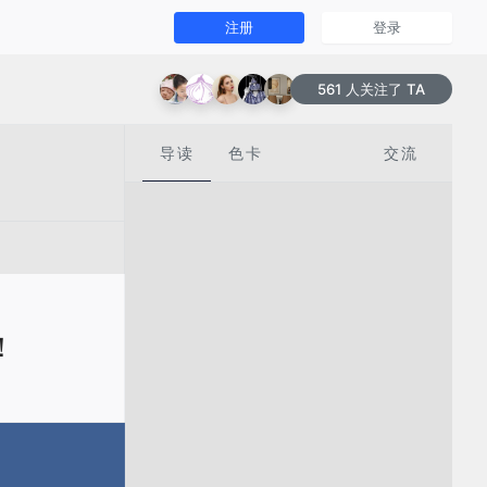
注册
登录
561 人关注了 TA
导读
色卡
交流
！