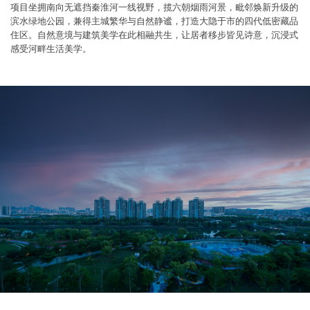
项目坐拥南向无遮挡秦淮河一线视野，揽六朝烟雨河景，毗邻焕新升级的
滨水绿地公园，兼得主城繁华与自然静谧，打造大隐于市的四代低密藏品
住区。自然意境与建筑美学在此相融共生，让居者移步皆见诗意，沉浸式
感受河畔生活美学。