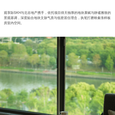
观享际SKH与北谷地产携手，依托项目得天独厚的地块禀赋与静谧雅致的
景观基调，深度贴合地块文脉气质与低密居住理念，执笔打磨映秦淮样板
房室内空间。