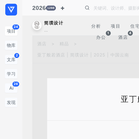
2026
1288
简璞设计
分析
项目
住
24
…
项目
1
4
办公
酒店
酒店
>
精品
>
物库
亚丁般若酒店 | 简璞设计 | 2025 | 中国云南
2
文库
学习
26
Ai
亚丁般
发现