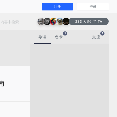
注册
登录
233 人关注了 TA
1
1
导读
色卡
交流
南