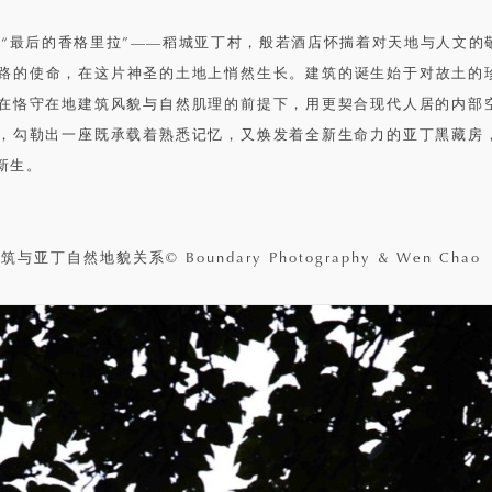
米的“最后的香格里拉”——稻城亚丁村，般若酒店怀揣着对天地与人文的
路的使命，在这片神圣的土地上悄然生长。建筑的诞生始于对故土的
在恪守在地建筑风貌与自然肌理的前提下，用更契合现代人居的内部
，勾勒出一座既承载着熟悉记忆，又焕发着全新生命力的亚丁黑藏房
新生。
筑与亚丁自然地貌关系© Boundary Photography & Wen Chao