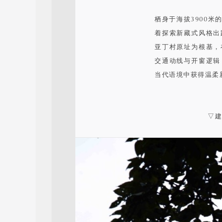
栖身于海拔3900
着探索新藏式风格出
亚丁村原址为根基，
交通动线与开窗逻辑
当代语境中获得温柔
▽建