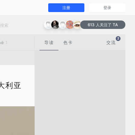
注册
登录
613 人关注了 TA
2
1
导读
色卡
交流
| 澳大利亚