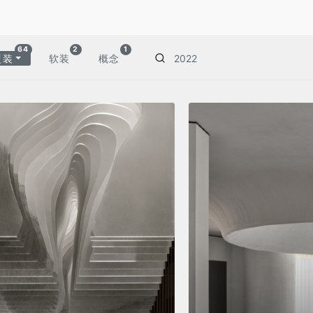
64
2
1
硬装
软装
概念