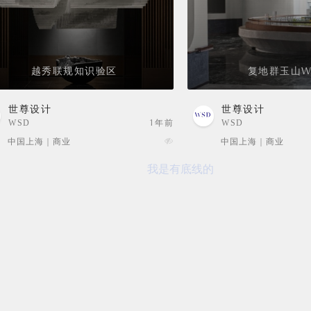
越秀联规知识验区
复地群玉山W
世尊设计
世尊设计
WSD
1年前
WSD
中国上海 | 商业
中国上海 | 商业
我是有底线的