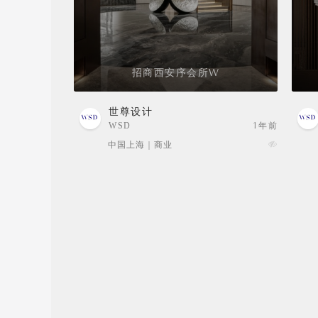
招商西安序会所W
世尊设计
WSD
1年前
中国上海 | 商业